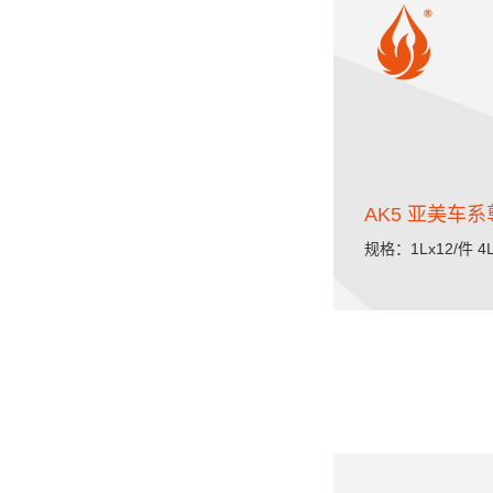
AK5 亚美车
规格：1Lx12/件 4L