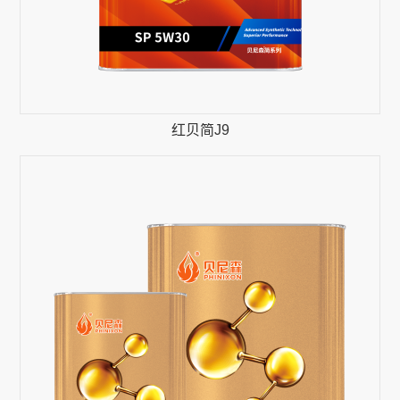
红贝简J9