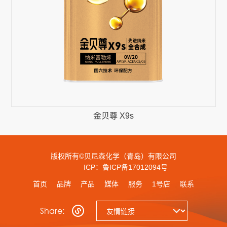
金贝尊 X9s
版权所有©贝尼森化学（青岛）有限公司
ICP：鲁ICP备17012094号
首页
品牌
产品
媒体
服务
1号店
联系
Share: