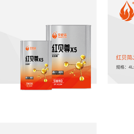
红贝简J
规格：4L