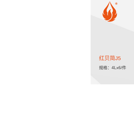
红贝简J5
规格：4Lx6/件