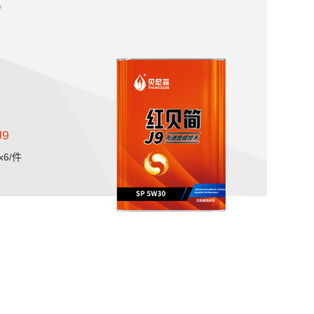
9
x6/件